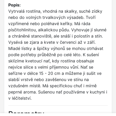
Popis:
Vytrvalá rostlina, vhodná na skalky, suché zídky
nebo do volných trvalkových výsadeb. Tvoří
vzpřímené nebo poléhavé keříky. Má ráda
písčitohlinitou, alkalickou půdu. Vyhovuje jí slunné
a chráněné stanoviště, ale snáší i polostín a stín.
Vysévá se zjara a kvete v červenci až v září.
Mladé lístky a špičky výhonů se mohou otrhávat
podle potřeby průběžně po celé léto. K sušení
sklízíme kvetoucí nať, kdy rostlina obsahuje
nejvíce silice s velmi příjemnou vůní. Nať se
seřízne v délce 15 - 20 cm a můžeme ji sušit ve
slabší vrstvě nebo zavěšenou ve stínu na
vzdušném místě. Má specifickou chuť i mírně
peprné aroma. Sušenou nať používáme v kuchyni i
v léčitelství.
Parametry