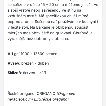
se seřízne v délce 15 – 20 cm a můžeme ji sušit ve
slabší vrstvě nebo zavěšenou ve stínu na
vzdušném místě. Má specifickou chuť i mírně
peprné aroma. Sušenou nať používáme v kuchyni i
v léčitelství. Na Balkáně je oblíbenou součástí
mletých mas obzvláště na grilování. Chuťově je
výraznější než dobromysl obecná.
V 1 g:
11000 - 12500 semen
Výsev
: březen - duben
Sklizeň
: červen – září
Řecké oregano: OREGANO
(Origanum
heracleoticum L./Grécke oregano)