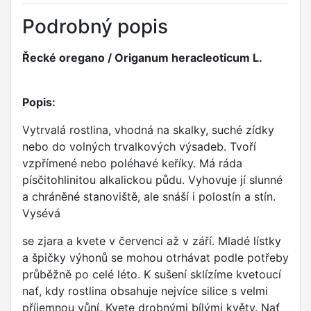
Podrobný popis
Řecké oregano / Origanum heracleoticum L.
Popis:
Vytrvalá rostlina, vhodná na skalky, suché zídky
nebo do volných trvalkových výsadeb. Tvoří
vzpřímené nebo poléhavé keříky. Má ráda
písčitohlinitou alkalickou půdu. Vyhovuje jí slunné
a chráněné stanoviště, ale snáší i polostín a stín.
Vysévá
se zjara a kvete v červenci až v září. Mladé lístky
a špičky výhonů se mohou otrhávat podle potřeby
průběžně po celé léto. K sušení sklízíme kvetoucí
nať, kdy rostlina obsahuje nejvíce silice s velmi
příjemnou vůní. Kvete drobnými bílými květy. Nať