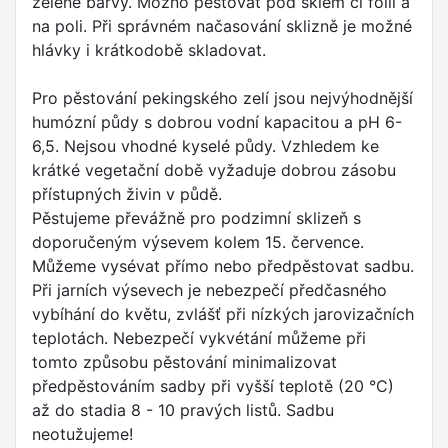
zelené barvy. Možno pěstovat pod sklem či fólií a
na poli. Při správném načasování sklizně je možné
hlávky i krátkodobě skladovat.
Pro pěstování pekingského zelí jsou nejvýhodnější
humózní půdy s dobrou vodní kapacitou a pH 6-
6,5. Nejsou vhodné kyselé půdy. Vzhledem ke
krátké vegetační době vyžaduje dobrou zásobu
přístupných živin v půdě.
Pěstujeme převážně pro podzimní sklizeň s
doporučeným výsevem kolem 15. července.
Můžeme vysévat přímo nebo předpěstovat sadbu.
Při jarních výsevech je nebezpečí předčasného
vybíhání do květu, zvlášť při nízkých jarovizačních
teplotách. Nebezpečí vykvétání můžeme při
tomto způsobu pěstování minimalizovat
předpěstováním sadby při vyšší teplotě (20 °C)
až do stadia 8 - 10 pravých listů. Sadbu
neotužujeme!