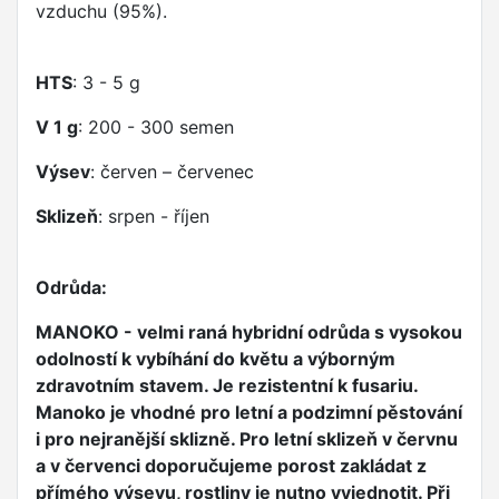
vzduchu (95%).
HTS
: 3 - 5 g
V 1 g
: 200 - 300 semen
Výsev
: červen – červenec
Sklizeň
: srpen - říjen
Odrůda:
MANOKO - velmi raná hybridní odrůda s vysokou
odolností k vybíhání do květu a výborným
zdravotním stavem. Je rezistentní k fusariu.
Manoko je vhodné pro letní a podzimní pěstování
i pro nejranější sklizně. Pro letní sklizeň v červnu
a v červenci doporučujeme porost zakládat z
přímého výsevu, rostliny je nutno vyjednotit. Při