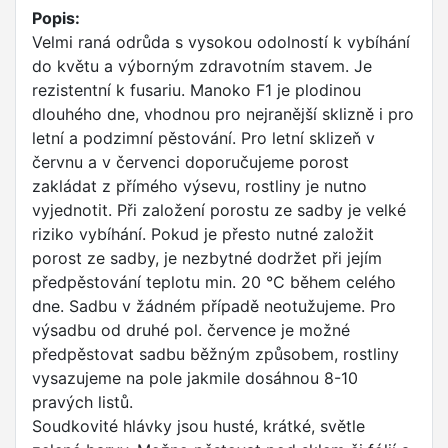
Popis:
Velmi raná odrůda s vysokou odolností k vybíhání
do květu a výborným zdravotním stavem. Je
rezistentní k fusariu. Manoko F1 je plodinou
dlouhého dne, vhodnou pro nejranější sklizně i pro
letní a podzimní pěstování. Pro letní sklizeň v
červnu a v červenci doporučujeme porost
zakládat z přímého výsevu, rostliny je nutno
vyjednotit. Při založení porostu ze sadby je velké
riziko vybíhání. Pokud je přesto nutné založit
porost ze sadby, je nezbytné dodržet při jejím
předpěstování teplotu min. 20 °C během celého
dne. Sadbu v žádném případě neotužujeme. Pro
výsadbu od druhé pol. července je možné
předpěstovat sadbu běžným způsobem, rostliny
vysazujeme na pole jakmile dosáhnou 8-10
pravých listů.
Soudkovité hlávky jsou husté, krátké, světle