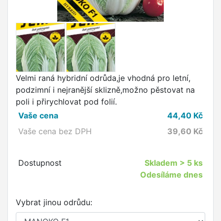
Velmi raná hybridní odrůda,je vhodná pro letní,
podzimní i nejranější sklizně,možno pěstovat na
poli i přirychlovat pod folií.
Vaše cena
44,40
Kč
Vaše cena bez DPH
39,60
Kč
Dostupnost
Skladem
> 5 ks
Odesíláme dnes
Vybrat jinou odrůdu: