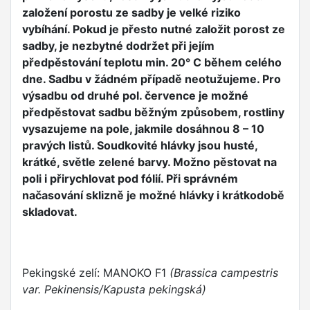
založení porostu ze sadby je velké riziko
vybíhání. Pokud je přesto nutné založit porost ze
sadby, je nezbytné dodržet při jejím
předpěstování teplotu min. 20° C během celého
dne. Sadbu v žádném případě neotužujeme. Pro
výsadbu od druhé pol. července je možné
předpěstovat sadbu běžným způsobem, rostliny
vysazujeme na pole, jakmile dosáhnou 8 – 10
pravých listů. Soudkovité hlávky jsou husté,
krátké, světle zelené barvy. Možno pěstovat na
poli i přirychlovat pod fólií. Při správném
načasování sklizně je možné hlávky i krátkodobě
skladovat.
Pekingské zelí: MANOKO F1
(Brassica campestris
var. Pekinensis/Kapusta pekingská)