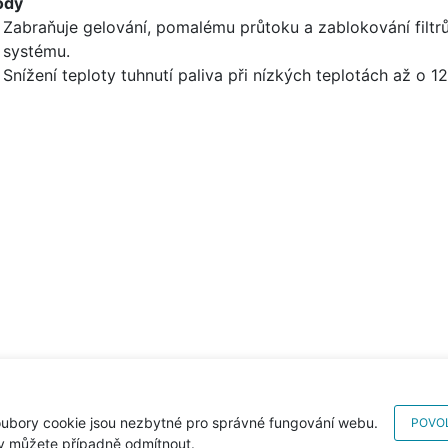
ody
Zabraňuje gelování, pomalému průtoku a zablokování filtrů,
systému.
Snížení teploty tuhnutí paliva při nízkých teplotách až o 12
ubory cookie jsou nezbytné pro správné fungování webu.
POVOL
y můžete případně odmítnout.