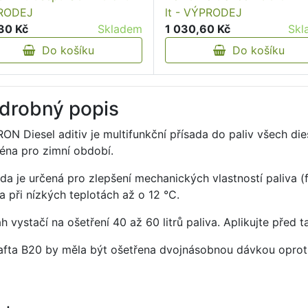
RODEJ
lt - VÝPRODEJ
30 Kč
Skladem
1 030,60 Kč
Skl
Do košíku
Do košíku
drobný popis
ON Diesel aditiv je multifunkční přísada do paliv všech d
éna pro zimní období.
da je určená pro zlepšení mechanických vlastností paliva (fi
va při nízkých teplotách až o 12 °C.
h vystačí na ošetření 40 až 60 litrů paliva. Aplikujte před 
afta B20 by měla být ošetřena dvojnásobnou dávkou oprot