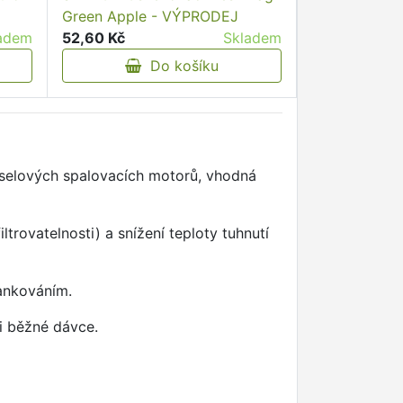
Green Apple - VÝPRODEJ
adem
52,60 Kč
Skladem
Do košíku
ieselových spalovacích motorů, vhodná
ltrovatelnosti) a snížení teploty tuhnutí
tankováním.
i běžné dávce.