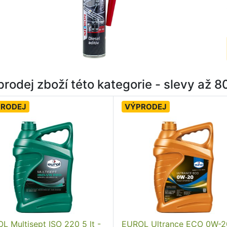
rodej zboží této kategorie - slevy až 
PRODEJ
VÝPRODEJ
L Multisept ISO 220 5 lt -
EUROL Ultrance ECO 0W-2