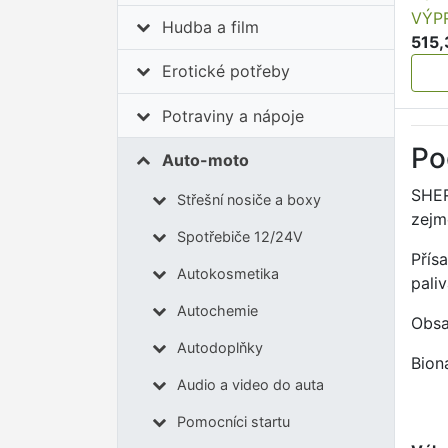
VÝP
Hudba a film
515,
Erotické potřeby
Potraviny a nápoje
Po
Auto-moto
SHER
Střešní nosiče a boxy
zejm
Spotřebiče 12/24V
Přísa
Autokosmetika
pali
Autochemie
Obsa
Autodoplňky
Bion
Audio a video do auta
Pomocníci startu