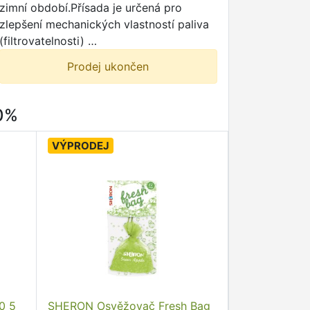
zimní období.Přísada je určená pro
zlepšení mechanických vlastností paliva
(filtrovatelnosti) …
Prodej ukončen
80%
VÝPRODEJ
0 5
SHERON Osvěžovač Fresh Bag