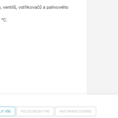
 ventilů, vstřikovačů a palivového
 °C.
IT VŠE
POUZE NEZBYTNÉ
NASTAVENÍ COOKIES