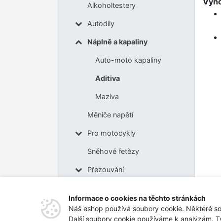
Výh
Alkoholtestery
Autodíly
Náplně a kapaliny
Auto-moto kapaliny
Aditiva
Maziva
Měniče napětí
Pro motocykly
Sněhové řetězy
Přezouvání
Nabíječky pro elektromobily
Informace o cookies na těchto stránkách
Tipy na dárky
Náš eshop používá soubory cookie. Některé so
Další soubory cookie používáme k analýzám. T