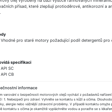
rový olej vyrobený na bázi vysoce rafinovaných minerální
vačních přísad, které zlepšují protioděrové, antikorozní a a
.
ody
Vhodné pro staré motory požadující podíl detergentů pro 
vídá specifikaci
API SC
API CB
ečnostní informace
m varování o bezpečnosti motorových olejů vychází z požadavků nařízen
): 1. Nebezpečí pro zdraví: Vyhněte se kontaktu s kůží a očima. Dlouho
ky, alergie nebo vážnější zdravotní problémy. V případě kontaktu omyjt
dě kontaktu s očima je okamžitě vypláchněte vodou a poraďte se s lékaře