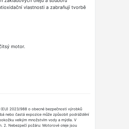
ch základových olejů a souboru
ntioxidační vlastnosti a zabraňují tvorbě
čitsý motor.
í (EU) 2023/988 o obecné bezpečnosti výrobků
dobá nebo častá expozice může způsobit podráždění
e pokožku velkým množstvím vody a mýdla. V
m. 2. Nebezpečí požáru: Motorové oleje jsou