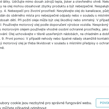
vé látky. Udržujte mimo dosah zdrojů tepla, jisker a otevřeného ohně. Nek
y na olej mohou obsahovat zbytky produktu a být nebezpečné. Nespalujte, 
y. 4. Nebezpečí pro životní prostředí: Nevylévejte olej do kanalizace, pů
dán do sběrného místa pro nebezpečné odpady nebo v souladu s místními 
osah dětí. Při požití oleje může být olej škodlivý nebo smrtelný. V přípa
tí: Používejte motorový olej podle doporučení výrobce vozidla. Nesprávný 
 s motorovým olejem používejte vhodné osobní ochranné prostředky, jako 
ování: Olej uchovávejte v těsně uzavřených nádobách, na chladném a dob
. 9. První pomoc: V případě nehody nebo špatné nálady okamžitě kontaktuj
ý motorový olej je třeba likvidovat v souladu s místními předpisy o ochran
mě.
ubory cookie jsou nezbytné pro správné fungování webu.
POVOL
y můžete případně odmítnout.