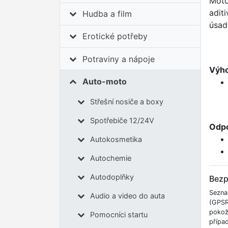
Moto
aditi
Hudba a film
úsad
Erotické potřeby
Potraviny a nápoje
Výh
Auto-moto
Střešní nosiče a boxy
Spotřebiče 12/24V
Odpo
Autokosmetika
Autochemie
Autodoplňky
Bezp
Sezna
Audio a video do auta
(GPSR
pokož
Pomocníci startu
přípa