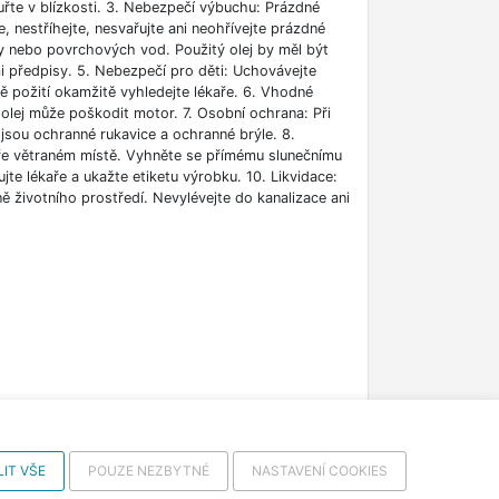
uřte v blízkosti. 3. Nebezpečí výbuchu: Prázdné
nestříhejte, nesvařujte ani neohřívejte prázdné
dy nebo povrchových vod. Použitý olej by měl být
předpisy. 5. Nebezpečí pro děti: Uchovávejte
dě požití okamžitě vyhledejte lékaře. 6. Vhodné
olej může poškodit motor. 7. Osobní ochrana: Při
jsou ochranné rukavice a ochranné brýle. 8.
ře větraném místě. Vyhněte se přímému slunečnímu
te lékaře a ukažte etiketu výrobku. 10. Likvidace:
ě životního prostředí. Nevylévejte do kanalizace ani
IT VŠE
POUZE NEZBYTNÉ
NASTAVENÍ COOKIES