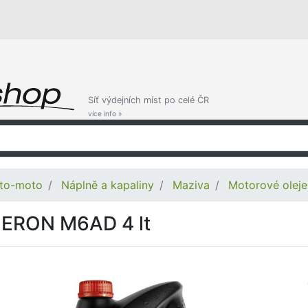
Síť výdejních míst po celé ČR
více info »
to-moto
Náplně a kapaliny
Maziva
Motorové oleje
ERON M6AD 4 lt