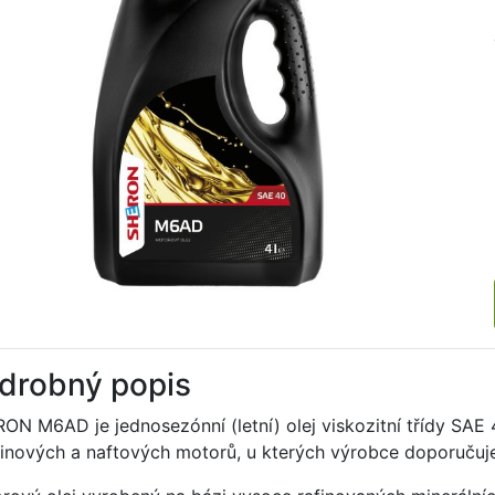
drobný popis
ON M6AD je jednosezónní (letní) olej viskozitní třídy SAE 
inových a naftových motorů, u kterých výrobce doporučuje p