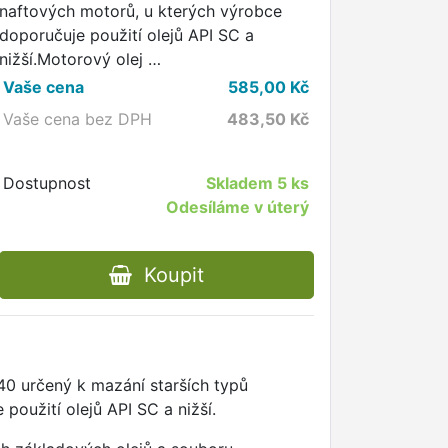
naftových motorů, u kterých výrobce
doporučuje použití olejů API SC a
nižší.Motorový olej …
Vaše cena
585,00
Kč
Vaše cena bez DPH
483,50
Kč
Dostupnost
Skladem
5 ks
Odesíláme v úterý
Koupit
40 určený k mazání starších typů
oužití olejů API SC a nižší.