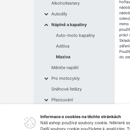
hořla
Alkoholtestery
nádob
nádob
Autodíly
odevz
mimo d
Náplně a kapaliny
použi
práci
Auto-moto kapaliny
Sklad
Aditiva
záření
Použit
Maziva
do ze
Měniče napětí
Pro motocykly
Sněhové řetězy
Přezouvání
Nabíječky pro elektromobily
Informace o cookies na těchto stránkách
Tipy na dárky
Náš eshop používá soubory cookie. Některé so
Další soubory cookie používáme k analýzám. T