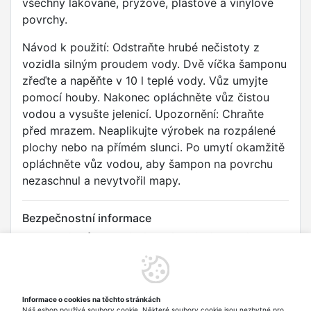
všechny lakované, pryžové, plastové a vinylové
povrchy.
Návod k použití: Odstraňte hrubé nečistoty z
vozidla silným proudem vody. Dvě víčka šamponu
zřeďte a napěňte v 10 l teplé vody. Vůz umyjte
pomocí houby. Nakonec opláchněte vůz čistou
vodou a vysušte jelenicí. Upozornění: Chraňte
před mrazem. Neaplikujte výrobek na rozpálené
plochy nebo na přímém slunci. Po umytí okamžitě
opláchněte vůz vodou, aby šampon na povrchu
nezaschnul a nevytvořil mapy.
Bezpečnostní informace
Upozornění: Způsobuje vážné podráždění očí. Uchovávejte
mimo dosah dětí. Používejte ochranné rukavice a ochranné
brýle. Při zasažení očí: Několik minut opatrně vyplachujte
vodou. Vyjměte kontaktní čočky, jsou-li nasazeny a pokud je
lze snadno vyjmout. Pokračujte ve vyplachování. Přetrvává-li
Informace o cookies na těchto stránkách
podráždění očí: Vyhledejte lékařskou pomoc/ošetření. Při
Náš eshop používá soubory cookie. Některé soubory cookie jsou nezbytné pro