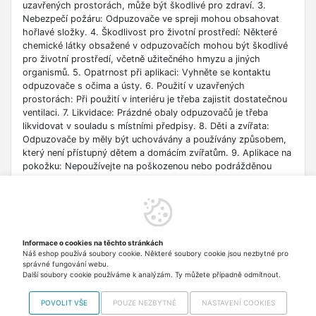
uzavřených prostorách, může být škodlivé pro zdraví. 3.
Nebezpečí požáru: Odpuzovače ve spreji mohou obsahovat
hořlavé složky. 4. Škodlivost pro životní prostředí: Některé
chemické látky obsažené v odpuzovačích mohou být škodlivé
pro životní prostředí, včetně užitečného hmyzu a jiných
organismů. 5. Opatrnost při aplikaci: Vyhněte se kontaktu
odpuzovače s očima a ústy. 6. Použití v uzavřených
prostorách: Při použití v interiéru je třeba zajistit dostatečnou
ventilaci. 7. Likvidace: Prázdné obaly odpuzovačů je třeba
likvidovat v souladu s místními předpisy. 8. Děti a zvířata:
Odpuzovače by měly být uchovávány a používány způsobem,
který není přístupný dětem a domácím zvířatům. 9. Aplikace na
pokožku: Nepoužívejte na poškozenou nebo podrážděnou
pokožku. 10. Ochrana před sluncem: Po aplikaci některých
odpuzovačů se vyhněte přímému vystavení slunci. 11. První
pomoc: Pokud se objeví alergická reakce nebo jiné zdravotní
problémy, okamžitě se poraďte s lékařem. 12. Odolnost proti
hmyzu: Pravidelné používání stejných přípravků může vést k
Informace o cookies na těchto stránkách
rozvoji odolnosti proti hmyzu. 13. Aktivní látky: Vždy
Náš eshop používá soubory cookie. Některé soubory cookie jsou nezbytné pro
zkontrolujte složení a ujistěte se, že nejste alergičtí na žádnou
správné fungování webu.
ze složek.
Další soubory cookie používáme k analýzám. Ty můžete případně odmítnout.
POVOLIT VŠE
POUZE NEZBYTNÉ
NASTAVENÍ COOKIES
Najdete nás i na
MALL.CZ
Copyright © 2012-2026