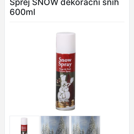
Sprej SNOW dekorační sníh
600ml