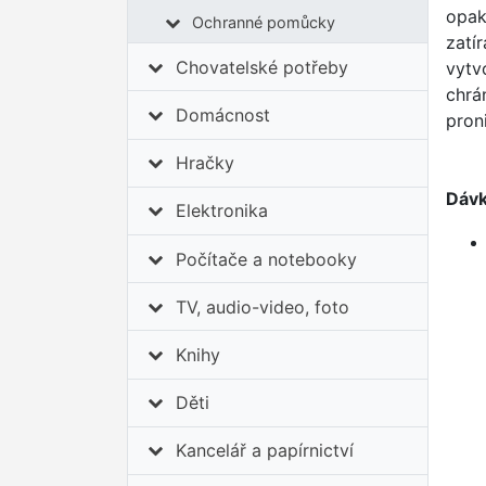
opak
Ochranné pomůcky
zatí
Chovatelské potřeby
vytv
chrá
Domácnost
pron
Hračky
Dávk
Elektronika
Počítače a notebooky
TV, audio-video, foto
Knihy
Děti
Kancelář a papírnictví