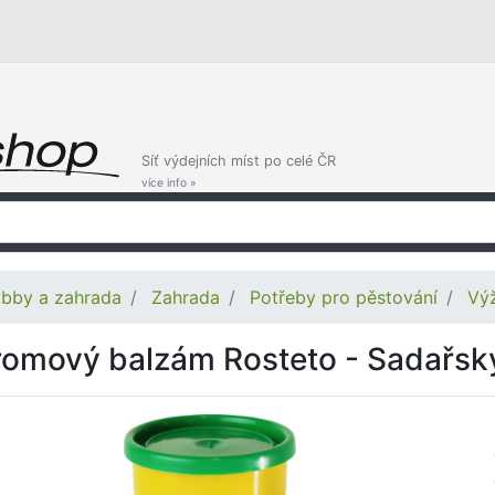
Síť výdejních míst po celé ČR
více info »
bby a zahrada
Zahrada
Potřeby pro pěstování
Výž
romový balzám Rosteto - Sadařsk