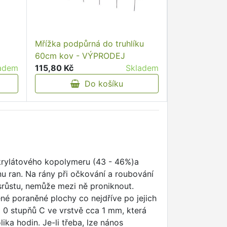
Mřížka podpůrná do truhlíku
60cm kov - VÝPRODEJ
adem
115,80 Kč
Skladem
Do košíku
krylátového kopolymeru (43 - 46%)a
nu ran. Na rány při očkování a roubování
srůstu, nemůže mezi ně proniknout.
é poraněné plochy co nejdříve po jejich
d 0 stupňů C ve vrstvě cca 1 mm, která
ika hodin. Je-li třeba, lze nános