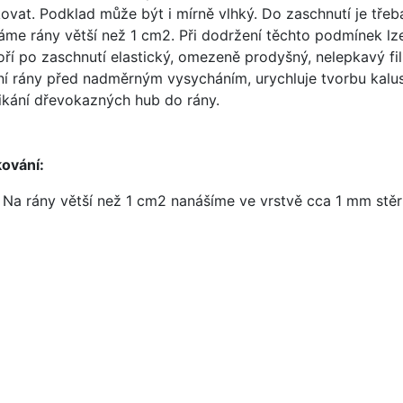
ovat. Podklad může být i mírně vlhký. Do zaschnutí je tře
ráme rány větší než 1 cm2. Při dodržení těchto podmínek l
oří po zaschnutí elastický, omezeně prodyšný, nelepkavý fil
ní rány před nadměrným vysycháním, urychluje tvorbu kalus
ikání dřevokazných hub do rány.
ování:
Na rány větší než 1 cm2 nanášíme ve vrstvě cca 1 mm stě