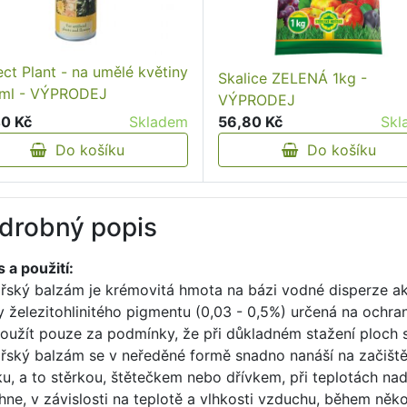
ect Plant - na umělé květiny
Skalice ZELENÁ 1kg -
ml - VÝPRODEJ
VÝPRODEJ
0 Kč
Skladem
56,80 Kč
Skl
Do košíku
Do košíku
drobný popis
 a použití:
řský balzám je krémovitá hmota na bázi vodné disperze a
y železitohlinitého pigmentu (0,03 - 0,5%) určená na ochra
použít pouze za podmínky, že při důkladném stažení ploch 
řský balzám se v neředěné formě snadno nanáší na začištěn
ku, a to stěrkou, štětečkem nebo dřívkem, při teplotách na
hne, v závislosti na teplotě a vlhkosti vzduchu, během někol