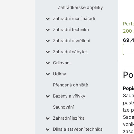
Zahrádkářské doplňky
Zahradní ruční nářadí
Perf
Zahradní technika
200 
69,4
Zahradní osvětlení
Zahradní nábytek
Grilování
Po
Udírny
Přenosná ohniště
Popis
Sada
Bazény a vířivky
past
Saunování
lze 
Sada
Zahradní jezírka
vzni
Dílna a stavební technika
zasc