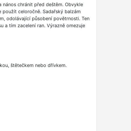
ba nános chránit před deštěm. Obvykle
ze použít celoročně. Sadařský balzám
m, odolávající působení povětrnosti. Ten
u a tím zacelení ran. Výrazně omezuje
rkou, štětečkem nebo dřívkem.