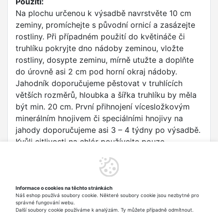
Použití:
Na plochu určenou k výsadbě navrstvěte 10 cm
zeminy, promíchejte s původní ornicí a zasázejte
rostliny. Při případném použití do květináče či
truhlíku pokryjte dno nádoby zeminou, vložte
rostliny, dosypte zeminu, mírně utužte a doplňte
do úrovně asi 2 cm pod horní okraj nádoby.
Jahodník doporučujeme pěstovat v truhlících
větších rozměrů, hloubka a šířka truhlíku by měla
být min. 20 cm. První přihnojení vícesložkovým
minerálním hnojivem či speciálními hnojivy na
jahody doporučujeme asi 3 – 4 týdny po výsadbě.
Kvůli citlivosti na chlór používejte pouze
bezchloridová NPK hnojiva a draselná hnojiva bez
chlóru. Dodržujte potřebný zálivkový režim.
Nejintenzivnější zásobování vodou a živinami
připadá na období mezi květem a dozráváním
Informace o cookies na těchto stránkách
Náš eshop používá soubory cookie. Některé soubory cookie jsou nezbytné pro
plodu.
správné fungování webu.
Další soubory cookie používáme k analýzám. Ty můžete případně odmítnout.