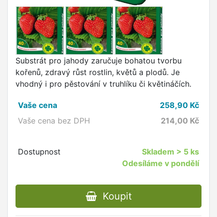
Substrát pro jahody zaručuje bohatou tvorbu
kořenů, zdravý růst rostlin, květů a plodů. Je
vhodný i pro pěstování v truhlíku či květináčích.
Vaše cena
258,90
Kč
Vaše cena bez DPH
214,00
Kč
Dostupnost
Skladem
> 5 ks
Odesíláme v pondělí
Koupit