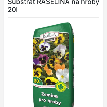
Substrát RAŠELINA na hroby
20l