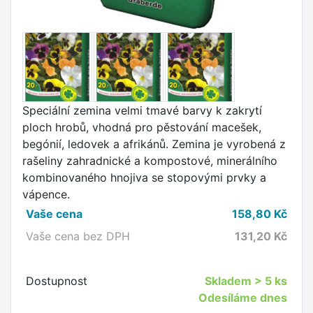
Speciální zemina velmi tmavé barvy k zakrytí
ploch hrobů, vhodná pro pěstování macešek,
begónií, ledovek a afrikánů. Zemina je vyrobená z
rašeliny zahradnické a kompostové, minerálního
kombinovaného hnojiva se stopovými prvky a
vápence.
Vaše cena
158,80
Kč
Vaše cena bez DPH
131,20
Kč
Dostupnost
Skladem
> 5 ks
Odesíláme dnes