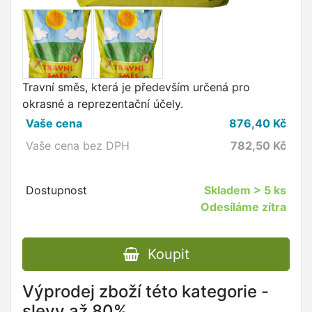
Travní směs, která je především určená pro
okrasné a reprezentační účely.
Vaše cena
876,40
Kč
Vaše cena bez DPH
782,50
Kč
Dostupnost
Skladem
> 5 ks
Odesíláme zítra
Koupit
Výprodej zboží této kategorie -
slevy až 80%