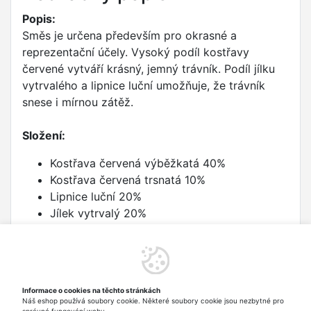
Popis:
Směs je určena především pro okrasné a
reprezentační účely. Vysoký podíl kostřavy
červené vytváří krásný, jemný trávník. Podíl jílku
vytrvalého a lipnice luční umožňuje, že trávník
snese i mírnou zátěž.
Složení:
Kostřava červená výběžkatá 40%
Kostřava červená trsnatá 10%
Lipnice luční 20%
Jílek vytrvalý 20%
Lipnice hajní 20%
Dávkování:
1 kg na 40 - 50 m2. Hloubka setí je 0,5 - 1 cm.
Pěkný vzhled trávníku udržíte pravidelným
Informace o cookies na těchto stránkách
Náš eshop používá soubory cookie. Některé soubory cookie jsou nezbytné pro
sečením, výživou a závlahou.