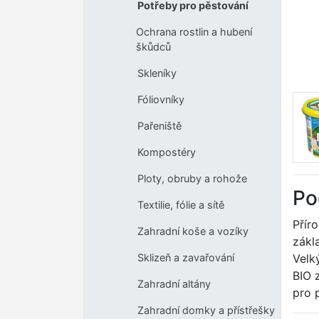
Potřeby pro pěstování
Ochrana rostlin a hubení
škůdců
Skleníky
Fóliovníky
Pařeniště
Kompostéry
Ploty, obruby a rohože
Po
Textilie, fólie a sítě
Přír
Zahradní koše a vozíky
zákl
Velk
Sklizeň a zavařování
BIO 
Zahradní altány
pro p
Zahradní domky a přístřešky