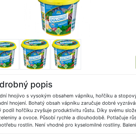
drobný popis
odní hnojivo s vysokým obsahem vápníku, hořčíku a stopov
adní hnojení. Bohatý obsah vápníku zaručuje dobré vyzrávání
ý podíl hořčíku zvyšuje produktivitu růstu. Díky svému slož
zeleniny a ovoce. Působí rychle a dlouhodobě. Potlačuje rů
otřebu rostlin. Není vhodné pro kyselomilné rostliny. Balení