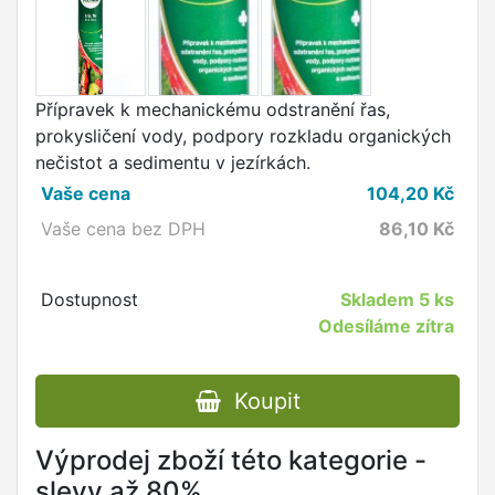
Přípravek k mechanickému odstranění řas,
prokysličení vody, podpory rozkladu organických
nečistot a sedimentu v jezírkách.
Vaše cena
104,20
Kč
Vaše cena bez DPH
86,10
Kč
Dostupnost
Skladem
5 ks
Odesíláme zítra
Koupit
Výprodej zboží této kategorie -
slevy až 80%