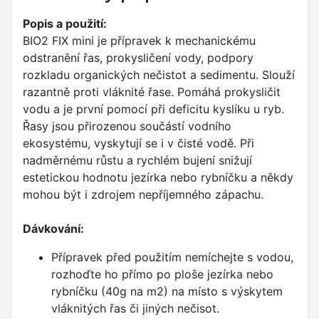
Popis a použití:
BIO2 FIX mini je přípravek k mechanickému
odstranění řas, prokysličení vody, podpory
rozkladu organických nečistot a sedimentu. Slouží
razantně proti vláknité řase. Pomáhá prokysličit
vodu a je první pomocí při deficitu kyslíku u ryb.
Řasy jsou přirozenou součástí vodního
ekosystému, vyskytují se i v čisté vodě. Při
nadměrnému růstu a rychlém bujení snižují
estetickou hodnotu jezírka nebo rybníčku a někdy
mohou být i zdrojem nepříjemného zápachu.
Dávkování:
Přípravek před použitím nemíchejte s vodou,
rozhoďte ho přímo po ploše jezírka nebo
rybníčku (40g na m2) na místo s výskytem
vláknitých řas či jiných nečisot.