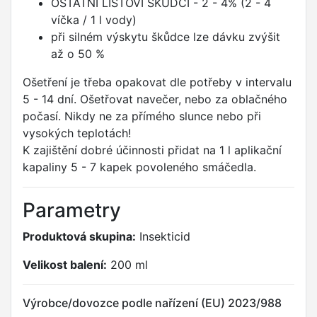
OSTATNÍ LISTOVÍ ŠKŮDCI - 2 - 4% (2 - 4
víčka / 1 l vody)
při silném výskytu škůdce lze dávku zvýšit
až o 50 %
Ošetření je třeba opakovat dle potřeby v intervalu
5 - 14 dní. Ošetřovat navečer, nebo za oblačného
počasí. Nikdy ne za přímého slunce nebo při
vysokých teplotách!
K zajištění dobré účinnosti přidat na 1 l aplikační
kapaliny 5 - 7 kapek povoleného smáčedla.
Parametry
Produktová skupina:
Insekticid
Velikost balení:
200 ml
Výrobce/dovozce podle nařízení (EU) 2023/988