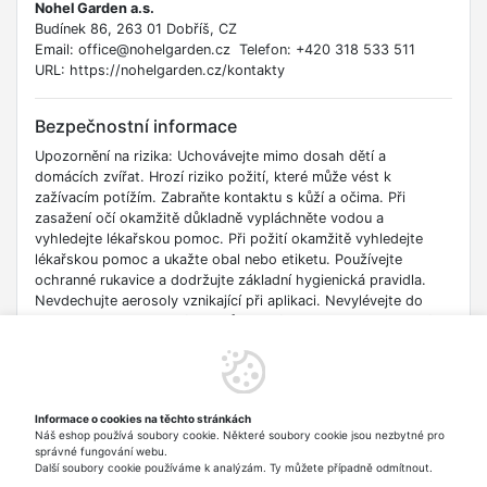
Nohel Garden a.s.
Budínek 86, 263 01 Dobříš, CZ
Email: office@nohelgarden.cz Telefon: +420 318 533 511
URL: https://nohelgarden.cz/kontakty
Bezpečnostní informace
Upozornění na rizika: Uchovávejte mimo dosah dětí a
domácích zvířat. Hrozí riziko požití, které může vést k
zažívacím potížím. Zabraňte kontaktu s kůží a očima. Při
zasažení očí okamžitě důkladně vypláchněte vodou a
vyhledejte lékařskou pomoc. Při požití okamžitě vyhledejte
lékařskou pomoc a ukažte obal nebo etiketu. Používejte
ochranné rukavice a dodržujte základní hygienická pravidla.
Nevdechujte aerosoly vznikající při aplikaci. Nevylévejte do
kanalizace ani do vodních toků. Používejte biocidy bezpečným
způsobem. Před použitím si vždy přečtěte etiketu a informace
o přípravku. Varování dle EU směrnic: Produkt je biocidní
přípravek a podléhá nařízení (EU) č. 528/2012 o dodávání
biocidních přípravků na trh a nařízení (ES) č. 1272/2008 (CLP)
Informace o cookies na těchto stránkách
o klasifikaci, označování a balení látek a směsí. Věkové
Náš eshop používá soubory cookie. Některé soubory cookie jsou nezbytné pro
omezení: Produkt není určen pro děti. S produktem by měly
správné fungování webu.
manipulovat pouze dospělé osoby.
Další soubory cookie používáme k analýzám. Ty můžete případně odmítnout.