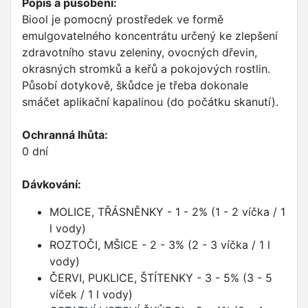
Popis a působení:
Biool je pomocný prostředek ve formě
emulgovatelného koncentrátu určený ke zlepšení
zdravotního stavu zeleniny, ovocných dřevin,
okrasných stromků a keřů a pokojových rostlin.
Působí dotykově, škůdce je třeba dokonale
smáčet aplikační kapalinou (do počátku skanutí).
Ochranná lhůta:
0 dní
Dávkování:
MOLICE, TŘÁSNĚNKY - 1 - 2% (1 - 2 víčka / 1
l vody)
ROZTOČI, MŠICE - 2 - 3% (2 - 3 víčka / 1 l
vody)
ČERVI, PUKLICE, ŠTÍTENKY - 3 - 5% (3 - 5
víček / 1 l vody)