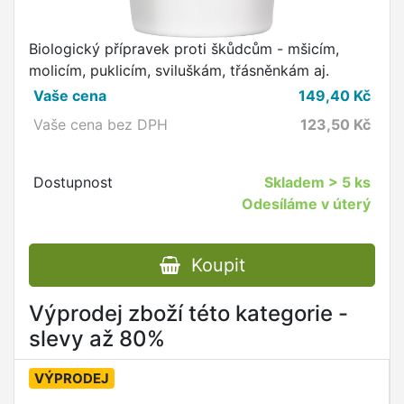
Biologický přípravek proti škůdcům - mšicím,
molicím, puklicím, sviluškám, třásněnkám aj.
Vaše cena
149,40
Kč
Vaše cena bez DPH
123,50
Kč
Dostupnost
Skladem
> 5 ks
Odesíláme v úterý
Koupit
Výprodej zboží této kategorie -
slevy až 80%
VÝPRODEJ