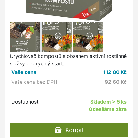
Urychlovač kompostů s obsahem aktivní rostlinné
složky pro rychlý start.
Vaše cena
112,00
Kč
Vaše cena bez DPH
92,60
Kč
Dostupnost
Skladem
> 5 ks
Odesíláme zítra
Koupit