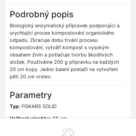
Podrobný popis
Biologický enzymatický přípravek podporující a
urychlující proces kompostování organického
odpadu. Zkracuje dobu trvání procesu
kompostování, vytváří kompost s vysokým
obsahem živin a potlačuje tvorbu škodlivých
složek. Používáme 200 g přípravku na každých
20 cm kopy. Jedno balení postačí na vytvoření
pěti 20 cm vrstev.
Parametry
Typ:
FISKARS SOLID
Velikost výrobku:
88 cm
Výrobce/dovozce podle nařízení (EU) 2023/988