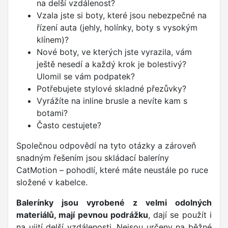
na delší vzdálenost?
Vzala jste si boty, které jsou nebezpečné na
řízení auta (jehly, holínky, boty s vysokým
klínem)?
Nové boty, ve kterých jste vyrazila, vám
ještě nesedí a každý krok je bolestivý?
Ulomil se vám podpatek?
Potřebujete stylové skladné přezůvky?
Vyrážíte na inline brusle a nevíte kam s
botami?
Často cestujete?
Společnou odpovědí na tyto otázky a zároveň
snadným řešením jsou skládací baleríny
CatMotion – pohodlí, které máte neustále po ruce
složené v kabelce.
Balerínky jsou vyrobené z velmi odolných
materiálů, mají pevnou podrážku
, dají se použít i
na ujití delší vzdálenosti. Nejsou určeny na běžné