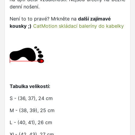
denní nošení.
Není to to pravé? Mrkněte na
další zajímavé
kousky
;)
CatMotion skládací baleríny do kabelky
Tabulka velikostí:
S - (36, 37), 24 cm
M - (38, 39), 25 cm
L - (40, 41), 26 cm
XL- (42, 43), 27 cm