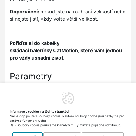
Doporučení:
pokud jste na rozhraní velikostí nebo
si nejste jistí, vždy volte větší velikost.
Pořiďte si do kabelky
skládací balerínky CatMotion, které vám jednou
pro vždy usnadní život.
Parametry
Barva:
šedivo-růžová
Stélka:
částečně polstrovaná
Velikost:
S (36, 37), 24 cm, M (38, 39), 25 cm, L
Informace o cookies na těchto stránkách
Náš eshop používá soubory cookie. Některé soubory cookie jsou nezbytné pro
(40, 41), 26 cm, XL (42, 43), 27 cm
správné fungování webu.
Další soubory cookie používáme k analýzám. Ty můžete případně odmítnout.