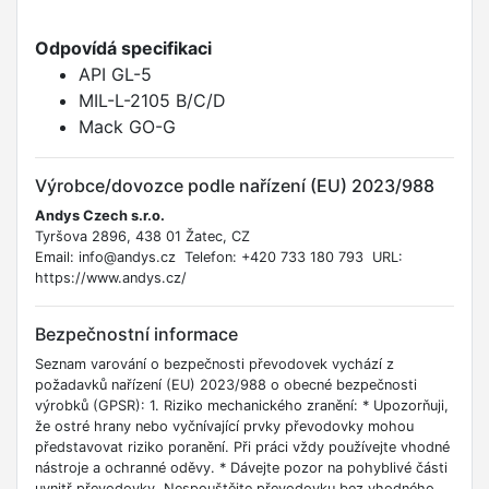
Odpovídá specifikaci
API GL-5
MIL-L-2105 B/C/D
Mack GO-G
Výrobce/dovozce podle nařízení (EU) 2023/988
Andys Czech s.r.o.
Tyršova 2896, 438 01 Žatec, CZ
Email: info@andys.cz Telefon: +420 733 180 793 URL:
https://www.andys.cz/
Bezpečnostní informace
Seznam varování o bezpečnosti převodovek vychází z
požadavků nařízení (EU) 2023/988 o obecné bezpečnosti
výrobků (GPSR): 1. Riziko mechanického zranění: * Upozorňuji,
že ostré hrany nebo vyčnívající prvky převodovky mohou
představovat riziko poranění. Při práci vždy používejte vhodné
nástroje a ochranné oděvy. * Dávejte pozor na pohyblivé části
uvnitř převodovky. Nespouštějte převodovku bez vhodného