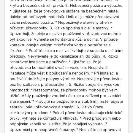
krytu a bezpečnostních prvků. 2. Nebezpečí požáru a výbuchu:
* Ujistěte se, že je převodovka uložena na bezpečném místě,
daleko od hořlavých materiálů. Únik oleje může představovat
vážné nebezpečí požáru. * Nepoužívejte otevřený oheň v
blízkosti převodovky. 3. Rizika spojená s oleji a mazivy: *
Upozorňuji, že oleje a maziva používané v převodovce mohou
být škodlivé. Vyhněte se kontaktu s kůží a očima. V případě
kontaktu omyjte velkým množstvím vody a poraďte se s
lékařem. * Použité oleje a maziva likvidujte v souladu s místními
předpisy. Nevylévejte je do kanalizace ani do půdy. 4. Riziko
nesprávné instalace a používání: * Ujistěte se, že je
převodovka kompatibilní s vaším vozidlem. Nesprávná
instalace může vést k poškození a nehodám. * Při instalaci a
používání dodržujte pokyny výrobce. Neupravujte převodovku
bez konzultace s profesionálem. 5. Riziko spojené s vysokou
hmotností: * Nezapomeňte, že převodovky mohou být velmi
těžké. Vždy používejte vhodné nástroje a zařízení pro zvedání
a přenášení. * Pracujte na bezpečném a stabilním místě, abyste
zabránili pádu převodovky a zranění. 6. Riziko úrazu
elektrickým proudem: * Pokud převodovka obsahuje elektrické
prvky, vyhněte se kontaktu s vlhkostí. * Před připojením nebo
odpojením kabelů se ujistěte, že je napájení vypnuto. 7.
Upozornění pro neoprávněné osoby: * Nesnažte se opravovat