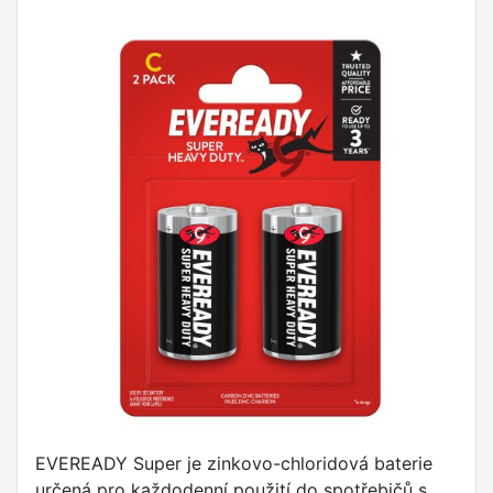
EVEREADY Super je zinkovo-chloridová baterie
určená pro každodenní použití do spotřebičů s