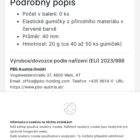
Podrobný popis
Počet v balení: 0 ks
Elastické gumičky z přírodního materiálu v
červené barvě
Průměr: 40 mm
Hmotnost: 20 g (ca 40 až 50 ks gumiček)
Výrobce/dovozce podle nařízení (EU) 2023/988
PBS Austria GmbH
Vogelweiderstraße 37, 4600 Wels, AT
Email: office@pbs-holding.com Telefon: +435 9614-0 URL:
https://www.pbs-austria.at/
Bezpečnostní informace
Upozornění: Gumičky mohou představovat riziko udušení pro
malé děti a riziko poranění očí nebo kůže při prasknutí.
Informace o cookies na těchto stránkách
Uchovávejte mimo dosah dětí do 3 let. Používejte pod
Náš eshop používá soubory cookie. Některé soubory cookie jsou nezbytné pro
dohledem dospělých. V případě alergie na latex se vyhněte
správné fungování webu.
kontaktu s pokožkou.
Další soubory cookie používáme k analýzám. Ty můžete případně odmítnout.