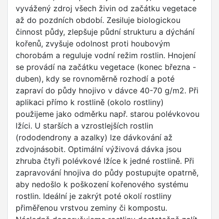
vyvážený zdroj všech živin od začátku vegetace
až do pozdních období. Zesiluje biologickou
činnost půdy, zlepšuje půdní strukturu a dýchání
kořenů, zvyšuje odolnost proti houbovým
chorobám a reguluje vodní režim rostlin. Hnojení
se provádí na začátku vegetace (konec března -
duben), kdy se rovnoměrně rozhodí a poté
zapraví do půdy hnojivo v dávce 40-70 g/m2. Při
aplikaci přímo k rostlině (okolo rostliny)
použijeme jako odměrku např. starou polévkovou
lžíci. U starších a vzrostlejších rostlin
(rododendrony a azalky) lze dávkování až
zdvojnásobit. Optimální výživová dávka jsou
zhruba čtyři polévkové lžíce k jedné rostlině. Při
zapravování hnojiva do půdy postupujte opatrně,
aby nedošlo k poškození kořenového systému
rostlin. Ideální je zakrýt poté okolí rostliny
přiměřenou vrstvou zeminy či kompostu.