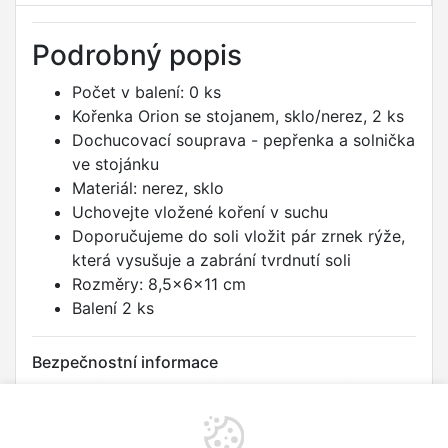
Podrobný popis
Počet v balení: 0 ks
Kořenka Orion se stojanem, sklo/nerez, 2 ks
Dochucovací souprava - pepřenka a solnička
ve stojánku
Materiál: nerez, sklo
Uchovejte vložené koření v suchu
Doporučujeme do soli vložit pár zrnek rýže,
která vysušuje a zabrání tvrdnutí soli
Rozměry: 8,5x6x11 cm
Balení 2 ks
Bezpečnostní informace
Upozornění na rizika: Skleněné části se mohou rozbít a
způsobit pořezání. Pro velmi malé děti hrozí riziko udušení
malými částmi (víčka, obsah kořenek). Varování: Tento výrobek
je určen pro styk s potravinami a splňuje požadavky nařízení