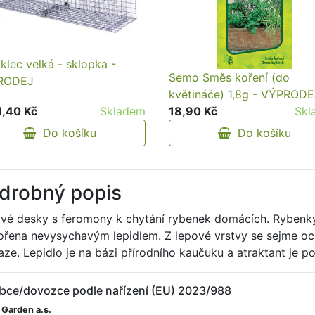
 klec velká - sklopka -
Semo Směs koření (do
RODEJ
květináče) 1,8g - VÝPRODE
1,40 Kč
Skladem
18,90 Kč
Skl
Do košíku
Do košíku
drobný popis
vé desky s feromony k chytání rybenek domácích. Rybenky j
vořena nevysychavým lepidlem. Z lepové vrstvy se sejme och
aze. Lepidlo je na bázi přírodního kaučuku a atraktant je p
bce/dovozce podle nařízení (EU) 2023/988
 Garden a.s.