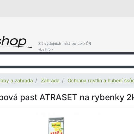
Síť výdejních míst po celé ČR
více info »
bby a zahrada
Zahrada
Ochrana rostlin a hubení šků
pová past ATRASET na rybenky 2