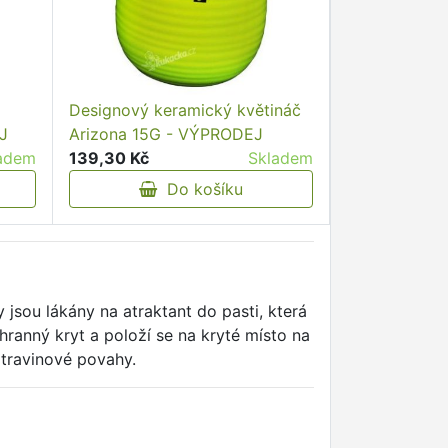
Designový keramický květináč
J
Arizona 15G - VÝPRODEJ
adem
139,30 Kč
Skladem
Do košíku
sou lákány na atraktant do pasti, která
ranný kryt a položí se na kryté místo na
otravinové povahy.