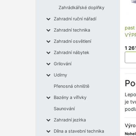
Zahrádkářské doplňky
Zahradní ruční nářadí
past
Zahradní technika
VÝP
Zahradní osvětlení
1 26
Zahradní nábytek
Grilování
Udírny
Po
Přenosná ohniště
Lepo
Bazény a vířivky
je t
podl
Saunování
Zahradní jezírka
Výro
Dílna a stavební technika
Nohel