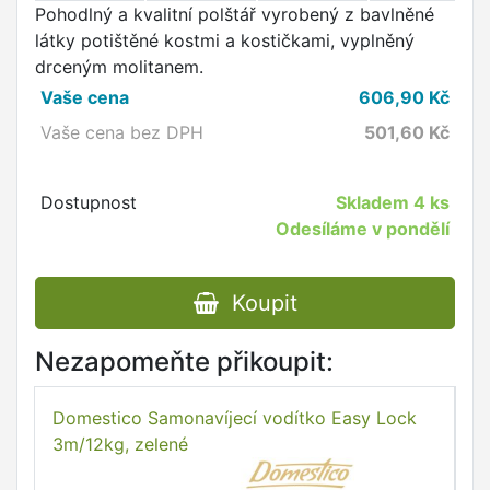
Pohodlný a kvalitní polštář vyrobený z bavlněné
látky potištěné kostmi a kostičkami, vyplněný
drceným molitanem.
Vaše cena
606,90
Kč
Vaše cena bez DPH
501,60
Kč
Dostupnost
Skladem
4 ks
Odesíláme v pondělí
Koupit
Nezapomeňte přikoupit:
Domestico Samonavíjecí vodítko Easy Lock
D
3m/12kg, zelené
5