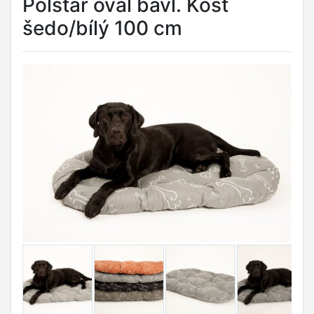
Polštář ovál bavl. Kost
šedo/bílý 100 cm