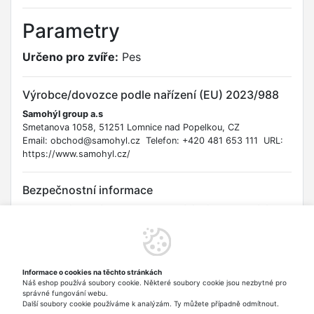
Parametry
Určeno pro zvíře:
Pes
Výrobce/dovozce podle nařízení (EU) 2023/988
Samohýl group a.s
Smetanova 1058, 51251 Lomnice nad Popelkou, CZ
Email: obchod@samohyl.cz Telefon: +420 481 653 111 URL:
https://www.samohyl.cz/
Bezpečnostní informace
Upozornění: Polštář je určen pro domácí zvířata. Varování:
Udržujte mimo dosah otevřeného ohně a jiných zdrojů tepla,
hrozí riziko vznícení. Pravidelně kontrolujte stav polštáře, zda
nedochází k uvolňování výplňového materiálu (drcený molitan),
který by mohl představovat riziko udušení pro zvířata nebo
Informace o cookies na těchto stránkách
malé děti při požití. Věkové omezení: Žádné specifické věkové
Náš eshop používá soubory cookie. Některé soubory cookie jsou nezbytné pro
omezení. Doporučuje se dohled u mláďat, aby nedocházelo k
správné fungování webu.
okusování a požívání materiálu.
Další soubory cookie používáme k analýzám. Ty můžete případně odmítnout.