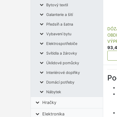
Bytový textil
Galanterie a šití
Předsíň a šatna
DÓZ
Vybavení bytu
OBDÉ
VÝP
Elektrospotřebiče
93,4
Svítidla a žárovky
Úklidové pomůcky
Interiérové doplňky
Po
Domácí potřeby
Nábytek
Hračky
Elektronika