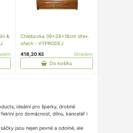
SH &
Chlebovka 39x28x18cm dřev.
J
ořech - VÝPRODEJ
adem
418,20 Kč
Skladem
Do košíku
ducts, ideální pro šperky, drobné
rfektní pro domácnost, dílnu, kancelář i
 sáčky jsou nejen pevné a odolné, ale