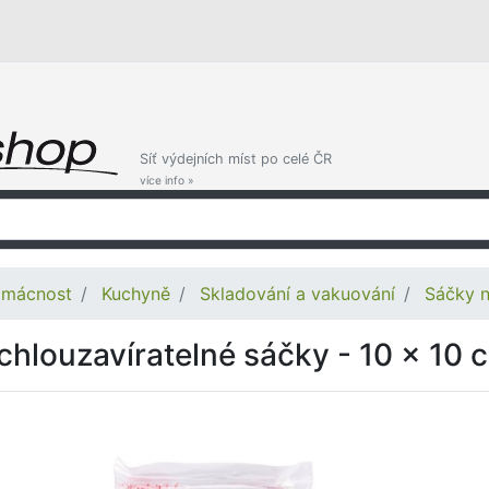
Síť výdejních míst po celé ČR
více info »
mácnost
Kuchyně
Skladování a vakuování
Sáčky n
chlouzavíratelné sáčky - 10 x 10 