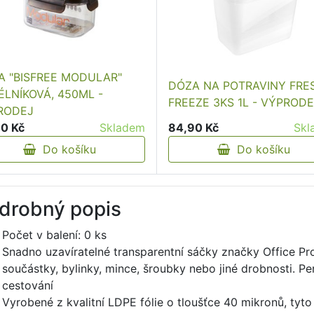
A "BISFREE MODULAR"
DÓZA NA POTRAVINY FRE
LNÍKOVÁ, 450ML -
FREEZE 3KS 1L - VÝPRODE
RODEJ
0 Kč
Skladem
84,90 Kč
Skl
Do košíku
Do košíku
drobný popis
Počet v balení: 0 ks
Snadno uzavíratelné transparentní sáčky značky Office Pro
součástky, bylinky, mince, šroubky nebo jiné drobnosti. Pe
cestování
Vyrobené z kvalitní LDPE fólie o tloušťce 40 mikronů, tyto