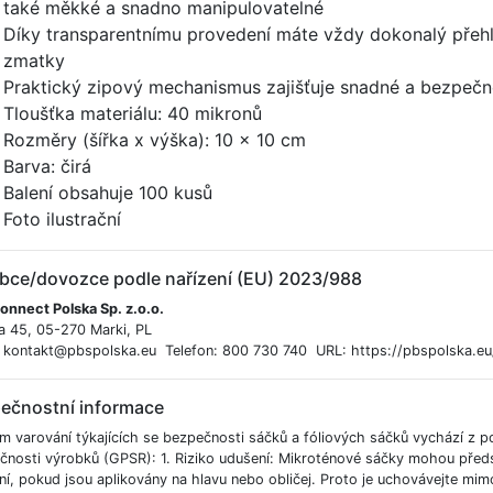
také měkké a snadno manipulovatelné
Díky transparentnímu provedení máte vždy dokonalý přehl
zmatky
Praktický zipový mechanismus zajišťuje snadné a bezpečn
Tloušťka materiálu: 40 mikronů
Rozměry (šířka x výška): 10 x 10 cm
Barva: čirá
Balení obsahuje 100 kusů
Foto ilustrační
bce/dovozce podle nařízení (EU) 2023/988
onnect Polska Sp. z.o.o.
a 45, 05-270 Marki, PL
: kontakt@pbspolska.eu Telefon: 800 730 740 URL: https://pbspolska.eu
ečnostní informace
m varování týkajících se bezpečnosti sáčků a fóliových sáčků vychází z 
čnosti výrobků (GPSR): 1. Riziko udušení: Mikroténové sáčky mohou předs
ní, pokud jsou aplikovány na hlavu nebo obličej. Proto je uchovávejte mim