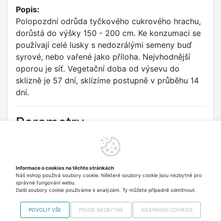
Popis:
Polopozdní odrůda tyčkového cukrového hrachu,
dorůstá do výšky 150 - 200 cm. Ke konzumaci se
používají celé lusky s nedozrálými semeny buď
syrové, nebo vařené jako příloha. Nejvhodnější
oporou je síť. Vegetační doba od výsevu do
sklizně je 57 dní, sklízíme postupně v průběhu 14
dní.
Parametry
Druh:
Hrách cukrový
Odrůda:
SWEET SALOME
Informace o cookies na těchto stránkách
Náš eshop používá soubory cookie. Některé soubory cookie jsou nezbytné pro
Typ:
Zelenina
správné fungování webu.
Další soubory cookie používáme k analýzám. Ty můžete případně odmítnout.
POVOLIT VŠE
POUZE NEZBYTNÉ
NASTAVENÍ COOKIES
Najdete nás i na
MALL.CZ
Copyright © 2012-2026