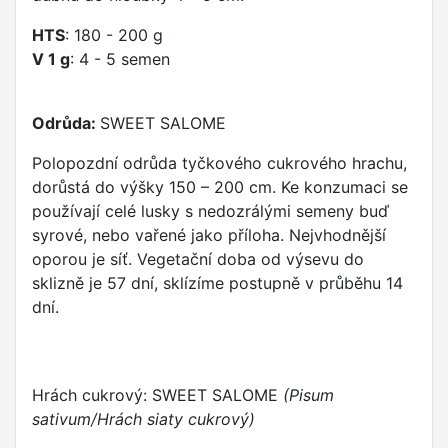
HTS
: 180 - 200 g
V 1 g
: 4 - 5 semen
Odrůda:
SWEET SALOME
Polopozdní odrůda tyčkového cukrového hrachu,
dorůstá do výšky 150 – 200 cm. Ke konzumaci se
používají celé lusky s nedozrálými semeny buď
syrové, nebo vařené jako příloha. Nejvhodnější
oporou je síť. Vegetační doba od výsevu do
sklizně je 57 dní, sklízíme postupně v průběhu 14
dní.
Hrách cukrový: SWEET SALOME
(Pisum
sativum/Hrách siaty cukrový)