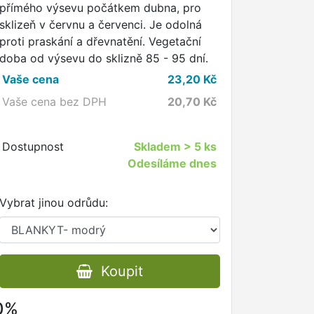
přímého výsevu počátkem dubna, pro
sklizeň v červnu a červenci. Je odolná
proti praskání a dřevnatění. Vegetační
doba od výsevu do sklizně 85 - 95 dní.
Vaše cena
23,20
Kč
Vaše cena bez DPH
20,70
Kč
Dostupnost
Skladem
> 5 ks
Odesíláme dnes
Vybrat jinou odrůdu:
Koupit
80%