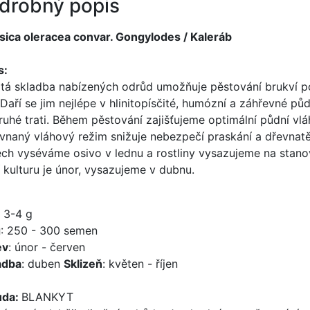
drobný popis
sica oleracea convar. Gongylodes / Kaleráb
s:
tá skladba nabízených odrůd umožňuje pěstování brukví po 
. Daří se jim nejlépe v hlinitopísčité, humózní a záhřevné pů
ruhé trati. Během pěstování zajišťujeme optimální půdní vl
vnaný vláhový režim snižuje nebezpečí praskání a dřevnatěn
ech vyséváme osivo v lednu a rostliny vysazujeme na stano
í kulturu je únor, vysazujeme v dubnu.
: 3-4 g
g
: 250 - 300 semen
ev
: únor - červen
adba
: duben
Sklizeň
: květen - říjen
ůda:
BLANKYT