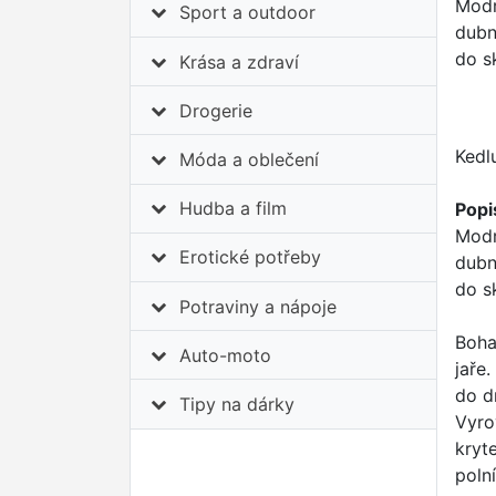
Modr
Sport a outdoor
dubn
do s
Krása a zdraví
Drogerie
Kedl
Móda a oblečení
Hudba a film
Popi
Modr
Erotické potřeby
dubn
do s
Potraviny a nápoje
Boha
Auto-moto
jaře
do d
Tipy na dárky
Vyro
kryt
poln