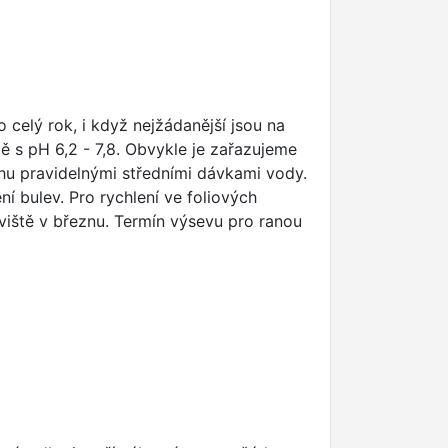
celý rok, i když nejžádanější jsou na
dě s pH 6,2 - 7,8. Obvykle je zařazujeme
áhu pravidelnými středními dávkami vody.
í bulev. Pro rychlení ve foliových
viště v březnu. Termín výsevu pro ranou