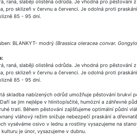
á, raná, slaběji olistěná odrůda. Je vhodná pro pěstování
a, pro sklizeň v červnu a červenci. Je odolná proti praská
klizně 85 - 95 dní.
uben: BLANKYT- modrý
(Brassica oleracea convar. Gongyl
s:
á, raná, slaběji olistěná odrůda. Je vhodná pro pěstování
a, pro sklizeň v červnu a červenci. Je odolná proti praská
klizně 85 - 95 dní.
tá skladba nabízených odrůd umožňuje pěstování brukví po 
. Daří se jim nejlépe v hlinitopísčité, humózní a záhřevné pů
ruhé trati. Během pěstování zajišťujeme optimální půdní vl
vnaný vláhový režim snižuje nebezpečí praskání a dřevnatěn
ech vyséváme osivo v lednu a rostliny vysazujeme na stano
í kulturu je únor, vysazujeme v dubnu.