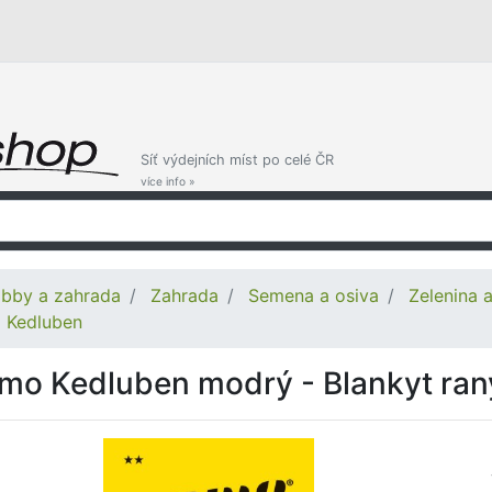
Síť výdejních míst po celé ČR
více info »
bby a zahrada
Zahrada
Semena a osiva
Zelenina 
Kedluben
mo Kedluben modrý - Blankyt raný