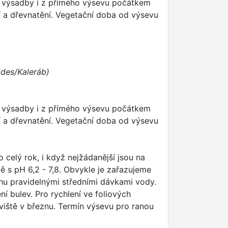
 z výsadby i z přímého výsevu počátkem
ní a dřevnatění. Vegetační doba od výsevu
odes/Kaleráb)
 z výsadby i z přímého výsevu počátkem
ní a dřevnatění. Vegetační doba od výsevu
celý rok, i když nejžádanější jsou na
dě s pH 6,2 - 7,8. Obvykle je zařazujeme
áhu pravidelnými středními dávkami vody.
í bulev. Pro rychlení ve foliových
viště v březnu. Termín výsevu pro ranou