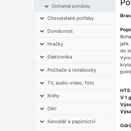
Po
Ochranné pomůcky
Bras
Chovatelské potřeby
Popi
Domácnost
Boha
jaře
Hračky
do d
Elektronika
Vyro
kryt
Počítače a notebooky
poln
TV, audio-video, foto
HTS
Knihy
V 1 
Výs
Děti
Výs
Kancelář a papírnictví
Odr