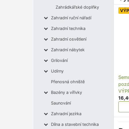
Zahrádkářské doplňky
VÝ
Zahradní ruční nářadí
Zahradní technika
Zahradní osvětlení
Zahradní nábytek
Grilování
Udírny
Semo
Přenosná ohniště
pozd
VÝP
Bazény a vířivky
16,4
Saunování
Zahradní jezírka
Dílna a stavební technika