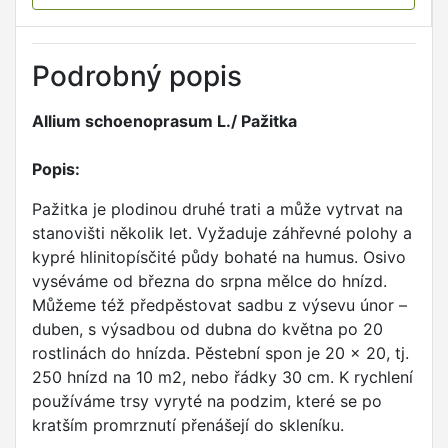
Podrobný popis
Allium schoenoprasum L./ Pažitka
Popis:
Pažitka je plodinou druhé trati a může vytrvat na
stanovišti několik let. Vyžaduje záhřevné polohy a
kypré hlinitopísčité půdy bohaté na humus. Osivo
vyséváme od března do srpna mělce do hnízd.
Můžeme též předpěstovat sadbu z výsevu únor –
duben, s výsadbou od dubna do května po 20
rostlinách do hnízda. Pěstební spon je 20 x 20, tj.
250 hnízd na 10 m2, nebo řádky 30 cm. K rychlení
používáme trsy vyryté na podzim, které se po
kratším promrznutí přenášejí do skleníku.