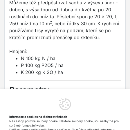
Můžeme též předpěstovat sadbu z výsevu únor -
duben, s výsadbou od dubna do května po 20
rostlinách do hnízda. Pěstební spon je 20 x 20, tj.
2
250 hnízd na 10 m
, nebo řádky 30 cm. K rychlení
používáme trsy vyryté na podzim, které se po
kratším promrznutí přenášejí do skleníku.
Hnojení:
N 100 kg N / ha
P 100 kg P2O5 / ha
K 200 kg K 2O / ha
Parametry
Druh:
Pažitka
Odrůda:
PRAGA (dříve PRAŽSKÁ)
Informace o cookies na těchto stránkách
Náš eshop používá soubory cookie. Některé soubory cookie jsou nezbytné pro
Typ:
Zelenina
správné fungování webu.
Další soubory cookie používáme k analýzám. Ty můžete případně odmítnout.