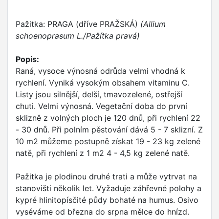
Pažitka: PRAGA (dříve PRAŽSKÁ)
(Allium
schoenoprasum L./Pažítka pravá)
Popis:
Raná, vysoce výnosná odrůda velmi vhodná k
rychlení. Vyniká vysokým obsahem vitaminu C.
Listy jsou silnější, delší, tmavozelené, ostřejší
chuti. Velmi výnosná. Vegetační doba do první
sklizně z volných ploch je 120 dnů, při rychlení 22
- 30 dnů. Při polním pěstování dává 5 - 7 sklizní. Z
10 m2 můžeme postupně získat 19 - 23 kg zelené
natě, při rychlení z 1 m2 4 - 4,5 kg zelené natě.
Pažitka je plodinou druhé trati a může vytrvat na
stanovišti několik let. Vyžaduje záhřevné polohy a
kypré hlinitopísčité půdy bohaté na humus. Osivo
vyséváme od března do srpna mělce do hnízd.