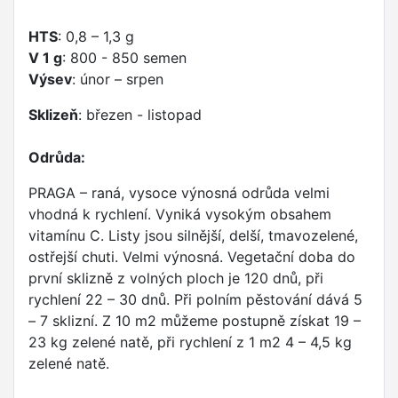
HTS
: 0,8 – 1,3 g
V 1 g
: 800 - 850 semen
Výsev
: únor – srpen
Sklizeň
: březen - listopad
Odrůda:
PRAGA – raná, vysoce výnosná odrůda velmi
vhodná k rychlení. Vyniká vysokým obsahem
vitamínu C. Listy jsou silnější, delší, tmavozelené,
ostřejší chuti. Velmi výnosná. Vegetační doba do
první sklizně z volných ploch je 120 dnů, při
rychlení 22 – 30 dnů. Při polním pěstování dává 5
– 7 sklizní. Z 10 m2 můžeme postupně získat 19 –
23 kg zelené natě, při rychlení z 1 m2 4 – 4,5 kg
zelené natě.