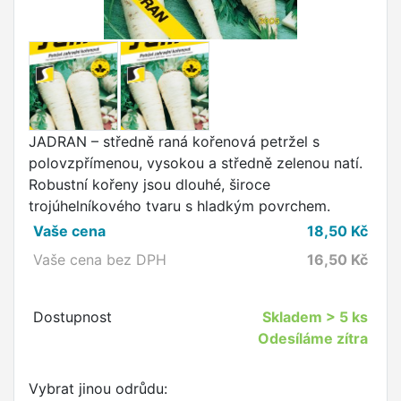
JADRAN – středně raná kořenová petržel s
polovzpřímenou, vysokou a středně zelenou natí.
Robustní kořeny jsou dlouhé, široce
trojúhelníkového tvaru s hladkým povrchem.
Vaše cena
18,50
Kč
Vaše cena bez DPH
16,50
Kč
Dostupnost
Skladem
> 5 ks
Odesíláme zítra
Vybrat jinou odrůdu: