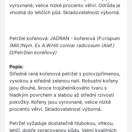
vyrovnané, velice nízké procento větví. Odrůda je
vhodná do lehčích půd. Skladovatelnost výborná.
Petržel kořenová: JADRAN - kořenová
(P.crispum
(Mill.)Nym. Ex A.W.Hill convar radicosum (Alef.)
D/Petržlen koreňový)
Popis:
Středně raná kořenová petržel s polovzpřímenou,
vysokou a středně zelenou natí. Robustní kořeny
jsou dlouhé, široce trojúhelníkového tvaru s
hladkým povrchem a slabou až střední rzivostí
pokožky. Kořeny jsou vyrovnané, velice nízké
procento větví. Skladovatelnost výborná.
Petržel vyžaduje dostatečně hlubokou, vlhkou,
lehčí, dobře zpracovanou půdu. Velmi kvalitních