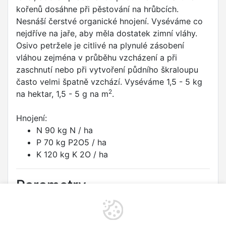
kořenů dosáhne při pěstování na hrůbcích.
Nesnáší čerstvé organické hnojení. Vyséváme co
nejdříve na jaře, aby měla dostatek zimní vláhy.
Osivo petržele je citlivé na plynulé zásobení
vláhou zejména v průběhu vzcházení a při
zaschnutí nebo při vytvoření půdního škraloupu
často velmi špatně vzchází. Vyséváme 1,5 - 5 kg
2
na hektar, 1,5 - 5 g na m
.
Hnojení:
N 90 kg N / ha
P 70 kg P2O5 / ha
K 120 kg K 2O / ha
Parametry
Druh:
Petržel kořenová
Odrůda:
JADRAN - kořenová