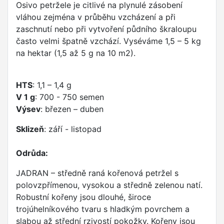
Osivo petržele je citlivé na plynulé zásobení
vláhou zejména v průběhu vzcházení a při
zaschnutí nebo při vytvoření půdního škraloupu
často velmi špatně vzchází. Vyséváme 1,5 – 5 kg
na hektar (1,5 až 5 g na 10 m2).
HTS
: 1,1 – 1,4 g
V 1 g
: 700 - 750 semen
Výsev
: březen – duben
Sklizeň
: září - listopad
Odrůda:
JADRAN – středně raná kořenová petržel s
polovzpřímenou, vysokou a středně zelenou natí.
Robustní kořeny jsou dlouhé, široce
trojúhelníkového tvaru s hladkým povrchem a
slabou až střední rzivostí pokožky. Kořeny jsou