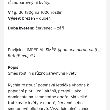
různobarevnými květy.
V 1g:
30 (80g na 1000 rostlin)
Výsev:
březen - duben
Doba kvetení:
červenec – září
Povíjnice: IMPERIAL SMĚS
(Ipomoea purpurea (L.)
Roth/Povojník)
Popis:
Směs rostlin s různobarevnými květy.
Rychle rostoucí popínavá letnička vhodná k
popínání plotů, zdí, altánů, pergol i jako
dominanta na samostatné opoře. Má velké
trubkovité květy v modré, červené nebo
smetanově bílé barvě. Vyžaduje plné slunce,