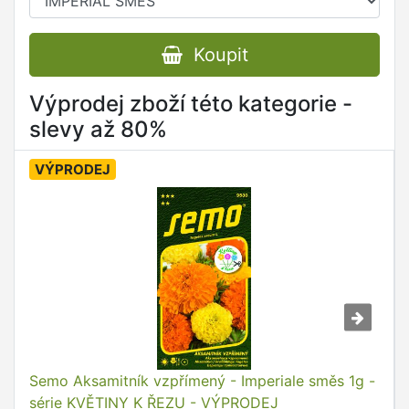
Koupit
Výprodej zboží této kategorie -
slevy až 80%
VÝPRODEJ
Semo Aksamitník vzpřímený - Imperiale směs 1g -
série KVĚTINY K ŘEZU - VÝPRODEJ