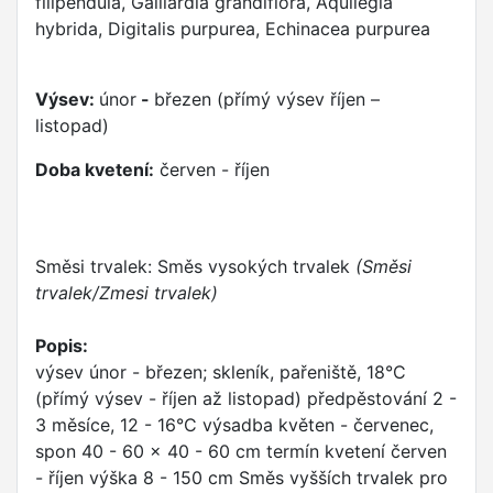
filipendula, Gaillardia grandiflora, Aquilegia
hybrida, Digitalis purpurea, Echinacea purpurea
Výsev:
únor
-
březen (přímý výsev říjen –
listopad)
Doba kvetení:
červen - říjen
Směsi trvalek: Směs vysokých trvalek
(Směsi
trvalek/Zmesi trvalek)
Popis:
výsev únor - březen; skleník, pařeniště, 18°C
(přímý výsev - říjen až listopad) předpěstování 2 -
3 měsíce, 12 - 16°C výsadba květen - červenec,
spon 40 - 60 x 40 - 60 cm termín kvetení červen
- říjen výška 8 - 150 cm Směs vyšších trvalek pro