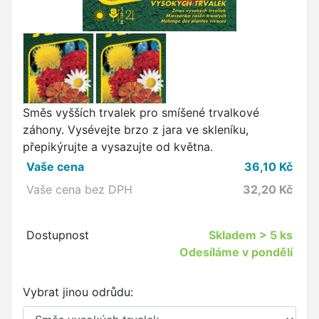
Směs vyšších trvalek pro smíšené trvalkové
záhony. Vysévejte brzo z jara ve skleníku,
přepikýrujte a vysazujte od května.
Vaše cena
36,10
Kč
Vaše cena bez DPH
32,20
Kč
Dostupnost
Skladem
> 5 ks
Odesíláme v pondělí
Vybrat jinou odrůdu: