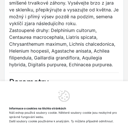
smíšené trvalkové záhony. Vysévejte brzo z jara
ve skleníku, přepikýrujte a vysazujte od května. Je
možný i přímý výsev pozdě na podzim, semena
vyklíčí zjara následujícího roku.
Zastoupené druhy: Delphinium cultorum,
Centaurea macrocephala, Liatris spicata,
Chrysanthemum maximum, Lichnis chalcedonica,
Helenium hoopesii, Agastache anisata, Achilea
filipendula, Gaillardia grandiflora, Aquilegia
hybrida, Digitalis purpurea, Echinacea purpurea.
Parametry
Druh:
Směsi trvalek
Odrůda:
Směs vysokých trvalek
Informace o cookies na těchto stránkách
Náš eshop používá soubory cookie. Některé soubory cookie jsou nezbytné pro
Typ:
Květiny trvalky
správné fungování webu.
Další soubory cookie používáme k analýzám. Ty můžete případně odmítnout.