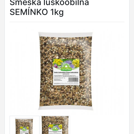
Směska luskoobilná
SEMÍNKO 1kg