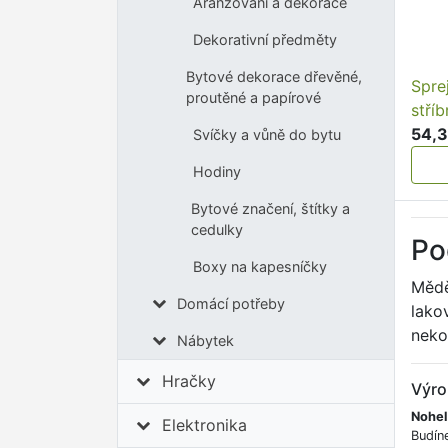
Aranžování a dekorace
Dekorativní předměty
Bytové dekorace dřevěné,
Spre
proutěné a papírové
stří
54,3
Svíčky a vůně do bytu
Hodiny
Bytové značení, štítky a
cedulky
Po
Boxy na kapesníčky
Mědě
Domácí potřeby
lako
nekou
Nábytek
Hračky
Výro
Nohel
Elektronika
Budín