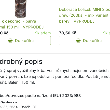
Dekorace kolíček MINI 2,5
dřev. (200ks) - mix variant 
barev - VÝPRODEJ
j k dekoraci - barva
brná 150 ml - VÝPRODEJ
78,50 Kč
Skl
0 Kč
Skladem
Do košíku
Do košíku
drobný popis
ný sprej využitelný k barvení různých, nejenom vánočních 
vaný povrch. Lze jej odstranit pomocí ředidla. Použití je nut
řit. Balení: 150 ml.
bce/dovozce podle nařízení (EU) 2023/988
 Garden a.s.
ek 86, 263 01 Dobříš, CZ