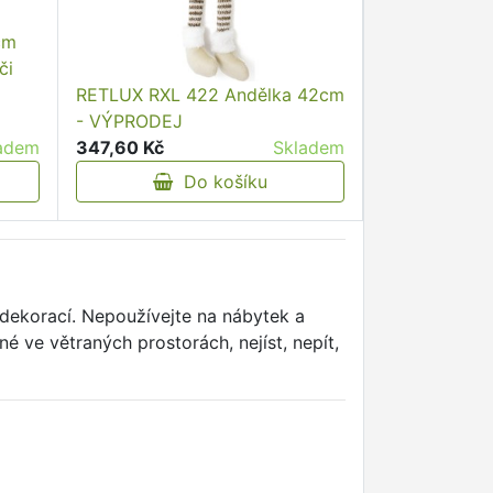
cm
či
RETLUX RXL 422 Andělka 42cm
- VÝPRODEJ
adem
347,60 Kč
Skladem
Do košíku
dekorací. Nepoužívejte na nábytek a
né ve větraných prostorách, nejíst, nepít,