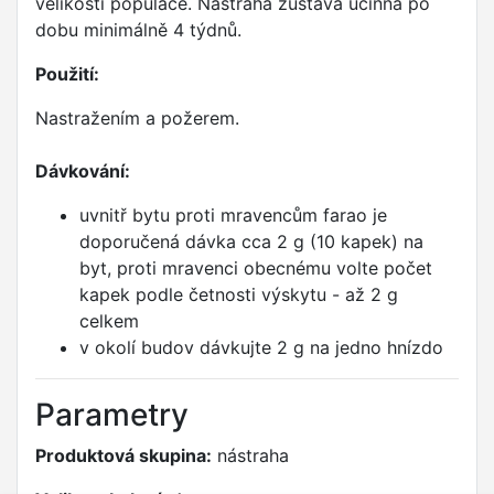
velikosti populace. Nástraha zůstává účinná po
dobu minimálně 4 týdnů.
Použití:
Nastražením a požerem.
Dávkování:
uvnitř bytu proti mravencům farao je
doporučená dávka cca 2 g (10 kapek) na
byt, proti mravenci obecnému volte počet
kapek podle četnosti výskytu - až 2 g
celkem
v okolí budov dávkujte 2 g na jedno hnízdo
Parametry
Produktová skupina:
nástraha