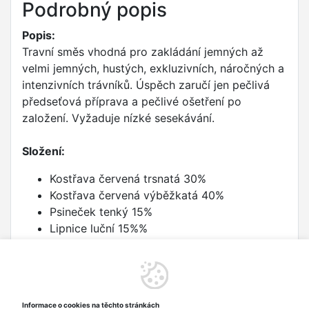
Podrobný popis
Popis:
Travní směs vhodná pro zakládání jemných až
velmi jemných, hustých, exkluzivních, náročných a
intenzivních trávníků. Úspěch zaručí jen pečlivá
předseťová příprava a pečlivé ošetření po
založení. Vyžaduje nízké sesekávání.
Složení:
Kostřava červená trsnatá 30%
Kostřava červená výběžkatá 40%
Psineček tenký 15%
Lipnice luční 15%%
Dávkování:
1 kg na 50 m2. Hloubka setí je 0,5 - 1 cm. Pěkný
vzhled trávníku udržíte pravidelným sečením,
Informace o cookies na těchto stránkách