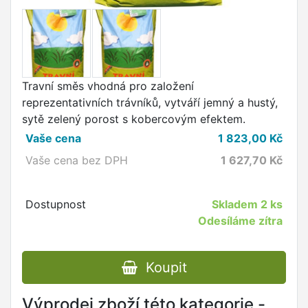
Travní směs vhodná pro založení
reprezentativních trávníků, vytváří jemný a hustý,
sytě zelený porost s kobercovým efektem.
Vaše cena
1 823,00
Kč
Vaše cena bez DPH
1 627,70
Kč
Dostupnost
Skladem
2 ks
Odesíláme zítra
Koupit
Výprodej zboží této kategorie -