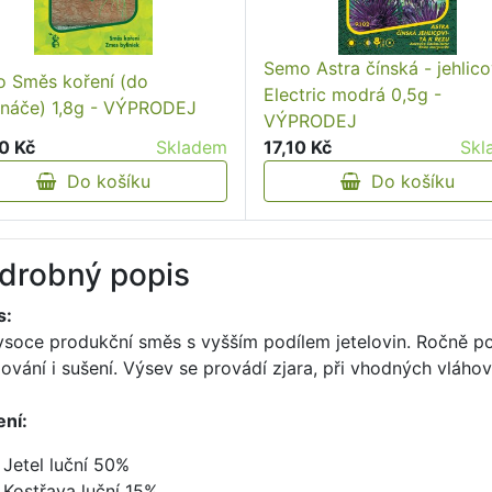
Semo Astra čínská - jehlico
 Směs koření (do
Electric modrá 0,5g -
ináče) 1,8g - VÝPRODEJ
VÝPRODEJ
0 Kč
Skladem
17,10 Kč
Skl
Do košíku
Do košíku
drobný popis
s:
ysoce produkční směs s vyšším podílem jetelovin. Ročně po
ování i sušení. Výsev se provádí zjara, při vhodných vláh
ení:
Jetel luční 50%
Kostřava luční 15%