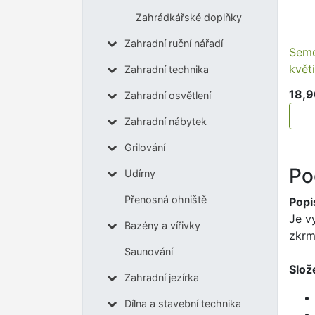
Zahrádkářské doplňky
Zahradní ruční nářadí
Semo
květ
Zahradní technika
18,9
Zahradní osvětlení
Zahradní nábytek
Grilování
Po
Udírny
Přenosná ohniště
Popi
Je v
Bazény a vířivky
zkrm
Saunování
Slož
Zahradní jezírka
Dílna a stavební technika