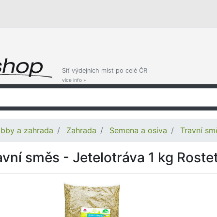
Síť výdejních míst po celé ČR
více info »
bby a zahrada
Zahrada
Semena a osiva
Travní sm
avní směs - Jetelotráva 1 kg Roste