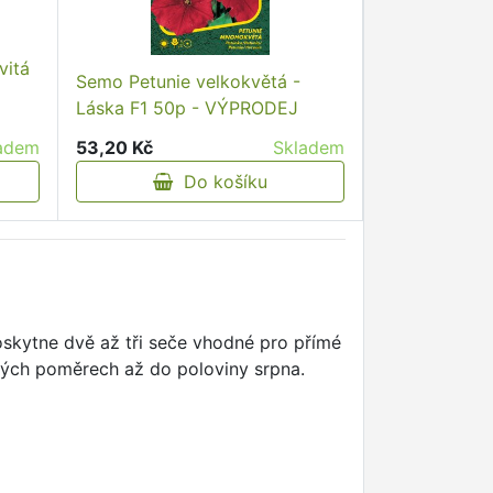
vitá
Semo Petunie velkokvětá -
Láska F1 50p - VÝPRODEJ
adem
53,20 Kč
Skladem
Do košíku
skytne dvě až tři seče vhodné pro přímé
ových poměrech až do poloviny srpna.