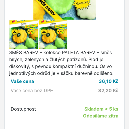
SMĚS BAREV – kolekce PALETA BAREV – směs
bílých, zelených a žlutých patizonů. Plod je
diskovitý, s pevnou kompaktní dužninou. Osivo
jednotlivých odrůd je v sáčku barevně odlišeno.
Vaše cena
36,10
Kč
Vaše cena bez DPH
32,20
Kč
Dostupnost
Skladem
> 5 ks
Odesíláme zítra