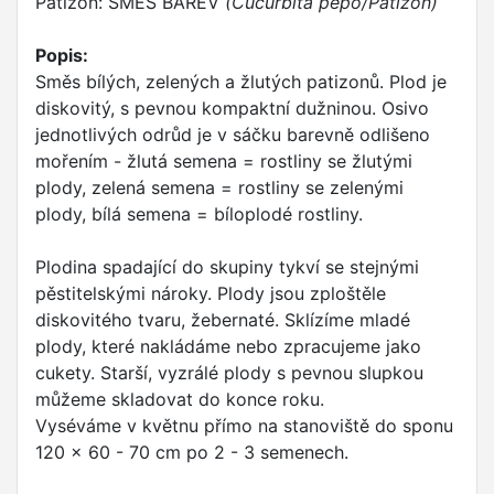
Patizon: SMĚS BAREV
(Cucurbita pepo/Patizon)
Popis:
Směs bílých, zelených a žlutých patizonů. Plod je
diskovitý, s pevnou kompaktní dužninou. Osivo
jednotlivých odrůd je v sáčku barevně odlišeno
mořením - žlutá semena = rostliny se žlutými
plody, zelená semena = rostliny se zelenými
plody, bílá semena = bíloplodé rostliny.
Plodina spadající do skupiny tykví se stejnými
pěstitelskými nároky. Plody jsou zploštěle
diskovitého tvaru, žebernaté. Sklízíme mladé
plody, které nakládáme nebo zpracujeme jako
cukety. Starší, vyzrálé plody s pevnou slupkou
můžeme skladovat do konce roku.
Vyséváme v květnu přímo na stanoviště do sponu
120 x 60 - 70 cm po 2 - 3 semenech.