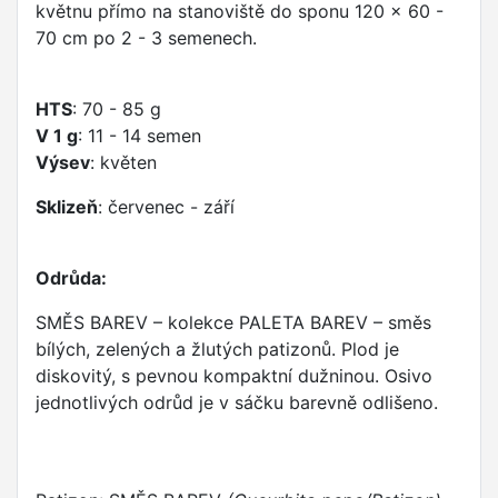
květnu přímo na stanoviště do sponu 120 x 60 -
70 cm po 2 - 3 semenech.
HTS
: 70 - 85 g
V 1 g
: 11 - 14 semen
Výsev
: květen
Sklizeň
: červenec - září
Odrůda:
SMĚS BAREV – kolekce PALETA BAREV – směs
bílých, zelených a žlutých patizonů. Plod je
diskovitý, s pevnou kompaktní dužninou. Osivo
jednotlivých odrůd je v sáčku barevně odlišeno.